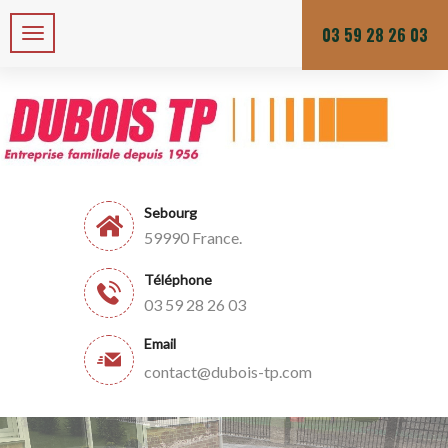
Zone de chalandises ou d’intervention : 25 KM
Du lundi au vendredi
03 59 28 26 03
Sebourg
59990 France.
Téléphone
03 59 28 26 03
Email
contact@dubois-tp.com