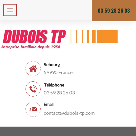
Zone de chalandises ou d’intervention : 25 KM
Du lundi au vendredi
03 59 28 26 03
Sebourg
59990 France.
Téléphone
03 59 28 26 03
Email
contact@dubois-tp.com