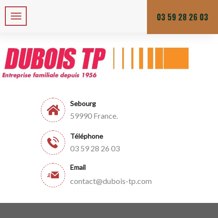
Zone de chalandises ou d’intervention : 25 KM
Du lundi au vendredi
03 59 28 26 03
Sebourg
59990 France.
Téléphone
03 59 28 26 03
Email
contact@dubois-tp.com