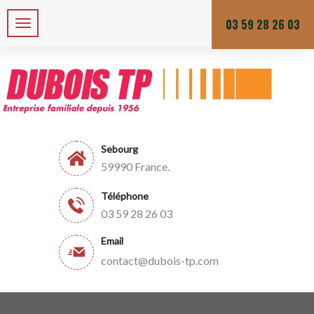
Zone de chalandises ou d’intervention : 25 KM
Du lundi au vendredi
03 59 28 26 03
Sebourg
59990 France.
Téléphone
03 59 28 26 03
Email
contact@dubois-tp.com