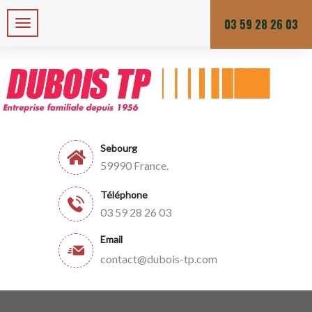
Zone de chalandises ou d’intervention : 25 KM
Du lundi au vendredi
03 59 28 26 03
Sebourg
59990 France.
Téléphone
03 59 28 26 03
Email
contact@dubois-tp.com