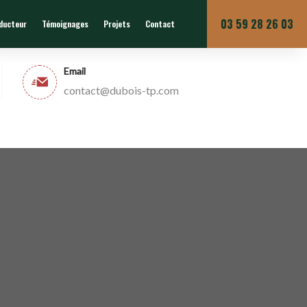
Du lundi au vendredi
03 59 28 26 03
nducteur
Témoignages
Projets
Contact
Email
contact@dubois-tp.com