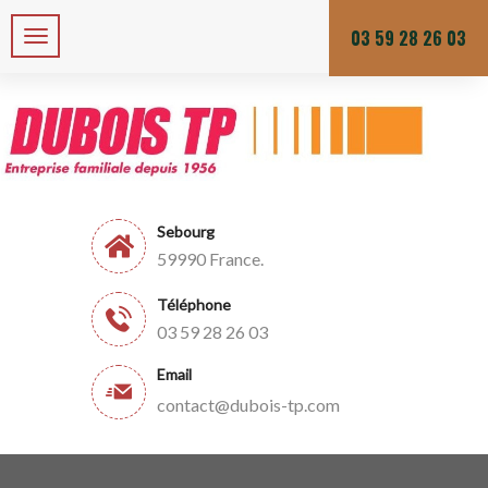
Zone de chalandises ou d’intervention : 25 KM
Du lundi au vendredi
03 59 28 26 03
Sebourg
59990 France.
Téléphone
03 59 28 26 03
Email
contact@dubois-tp.com