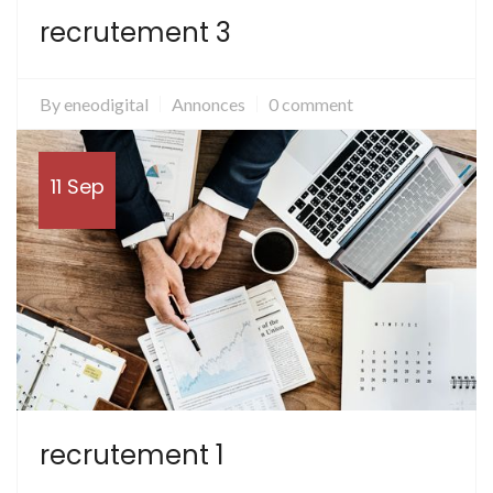
recrutement 3
By
eneodigital
Annonces
0 comment
11 Sep
recrutement 1