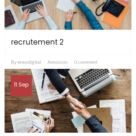
recrutement 2
By
eneodigital
Annonces
0 comment
11 Sep