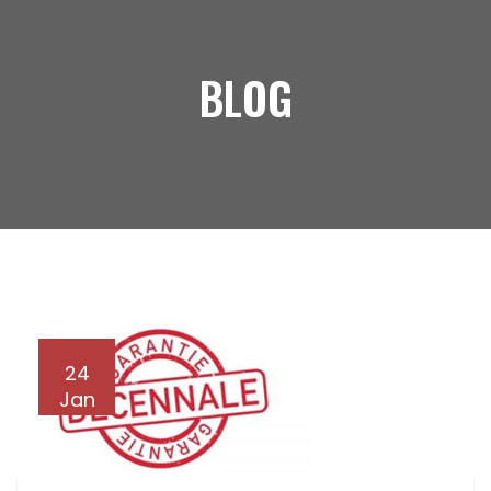
BLOG
24
Jan