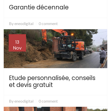
Garantie décennale
By
eneodigital
0 comment
13
Nov
Etude personnalisée, conseils
et devis gratuit
By
eneodigital
0 comment