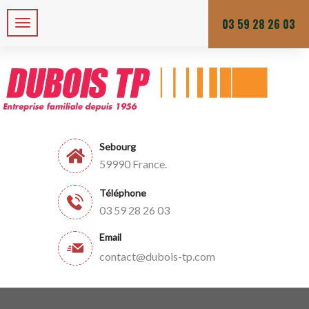
Zone de chalandises ou d’intervention : 25 KM
Du lundi au vendredi
03 59 28 26 03
Sebourg
59990 France.
Téléphone
03 59 28 26 03
Email
contact@dubois-tp.com