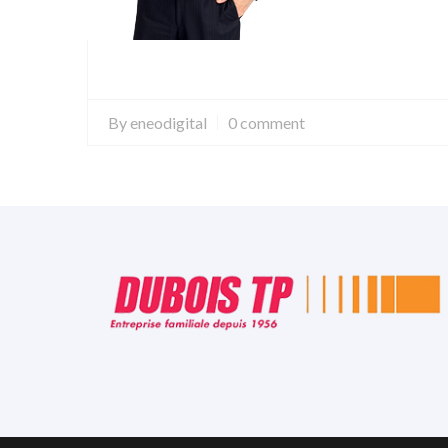
By
eneodigital
0 comment