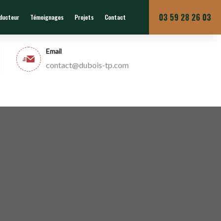
Du lundi au vendredi
03 59 28 26 03
nducteur
Témoignages
Projets
Contact
Email
contact@dubois-tp.com