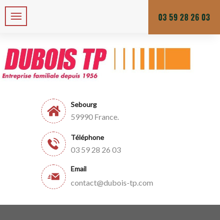
Zone de chalandises ou d’intervention : 25 KM
Du lundi au vendredi
03 59 28 26 03
Sebourg
59990 France.
Téléphone
03 59 28 26 03
Email
contact@dubois-tp.com