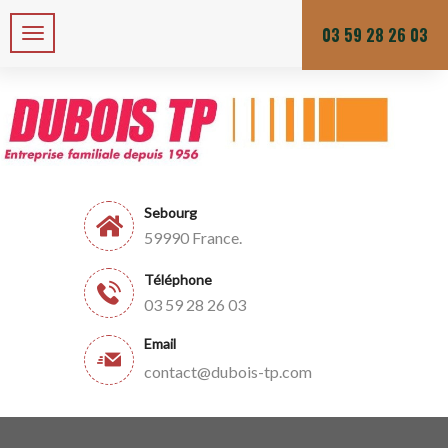
Zone de chalandises ou d’intervention : 25 KM
Du lundi au vendredi
03 59 28 26 03
Sebourg
59990 France.
Téléphone
03 59 28 26 03
Email
contact@dubois-tp.com