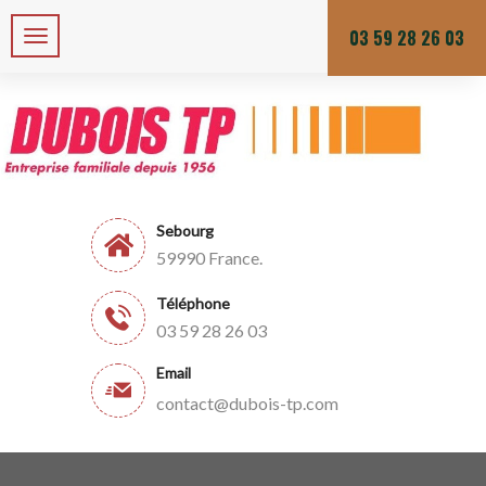
Zone de chalandises ou d’intervention : 25 KM
Du lundi au vendredi
03 59 28 26 03
Sebourg
59990 France.
Téléphone
03 59 28 26 03
Email
contact@dubois-tp.com