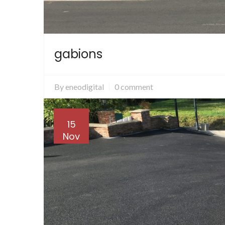
gabions
By
eneodigital
0 comment
15
Nov