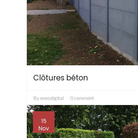
Clôtures béton
By
eneodigital
0 comment
15
Nov