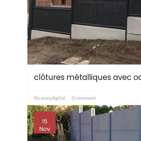
clôtures métalliques avec 
By
eneodigital
0 comment
15
Nov