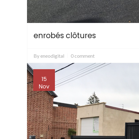
enrobés clôtures
By
eneodigital
0 comment
15
Nov