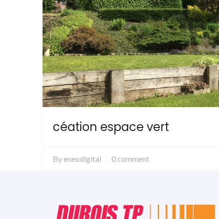
céation espace vert
By
eneodigital
0 comment