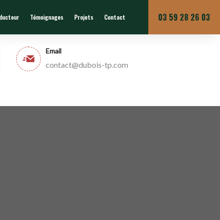
Du lundi au vendredi
03 59 28 26 03
nducteur
Témoignages
Projets
Contact
Email
contact@dubois-tp.com