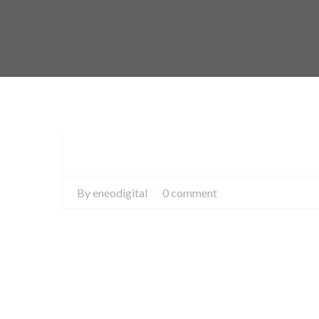
By
eneodigital
0 comment