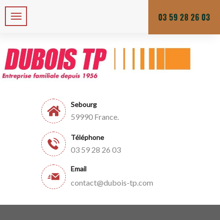
Zone de chalandises ou d’intervention : 25 KM
Du lundi au vendredi
03 59 28 26 03
Sebourg
59990 France.
Téléphone
03 59 28 26 03
Email
contact@dubois-tp.com