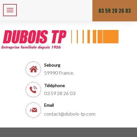
Zone de chalandises ou d’intervention : 25 KM
Du lundi au vendredi
03 59 28 26 03
Sebourg
59990 France.
Téléphone
03 59 28 26 03
Email
contact@dubois-tp.com